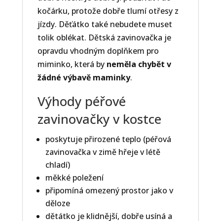
kočárku, protože dobře tlumí otřesy z
jízdy. Děťátko také nebudete muset
tolik oblékat. Dětská zavinovačka je
opravdu vhodným doplňkem pro
miminko, která by
neměla chybět v
žádné výbavě maminky
.
Výhody péřové
zavinovačky v kostce
poskytuje přirozené teplo (péřová
zavinovačka v zimě hřeje v létě
chladí)
měkké poležení
připomíná omezený prostor jako v
děloze
dětátko je klidnější, dobře usíná a