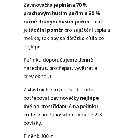
Zavinovačka je plněna
70 %
prachovým husím peřím a 30 %
ručně draným husím peřím
– což
je
ideální poměr
pro zajištění tepla a
měkka, tak aby se děťátko cítilo co
nejlépe.
Peřinku doporučujeme denně
načechrat, protřepat, vyvětrat a
převléknout.
Z vlastních zkušeností budete
potřebovat zavinovačky
nejlépe
dvě
na prostřídání. A na peřinku
budete potřebovat minimálně 2-3
povlaky.
Plnění: 400 g