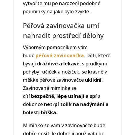
vytvořte mu po narození podobné
podmínky na jaké bylo zvyklé.
Péřová zavinovačka umí
nahradit prostředí dělohy
Výborným pomocníkem vám
bude
péřová zavinovačka
. Děti, které
bývají
dráždivé a lekavé
, s prudkými
pohyby ručiček a nožiček, se krásně v
měkké péřové zavinovačce
uklidní
.
Zavinovaná miminka se
cítí
bezpečně
,
lépe usínají a spí
a
dokonce
netrpí tolik na nadýmání a
bolesti bříška
.
Miminko se vám v zavinovačce bude
dobře nosit. Je dobré ji používat i do