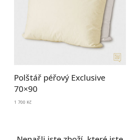
Polštář péřový Exclusive
70×90
1 700
Kč
Nenašli jste zboží, které jste