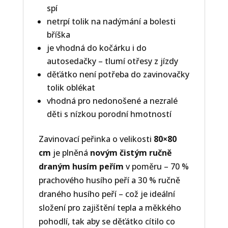
spí
netrpí tolik na nadýmání a bolesti
bříška
je vhodná do kočárku i do
autosedačky – tlumí otřesy z jízdy
děťátko není potřeba do zavinovačky
tolik oblékat
vhodná pro nedonošené a nezralé
děti s nízkou porodní hmotností
Zavinovací peřinka o velikosti
80×80
cm
je plněná
novým čistým ručně
draným husím peřím
v poměru – 70 %
prachového husího peří a 30 % ručně
draného husího peří – což je ideální
složení pro zajištění tepla a měkkého
pohodlí, tak aby se děťátko cítilo co