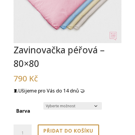
Zavinovačka péřová –
80×80
790
Kč
🧵Ušijeme pro Vás do 14 dnů 🤝
Barva
Zavinovačka
PŘIDAT DO KOŠÍKU