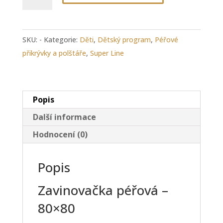
péřová
-
80x80
SKU:
-
Kategorie:
Děti
,
Dětský program
,
Péřové
množství
přikrývky a polštáře
,
Super Line
Popis
Další informace
Hodnocení (0)
Popis
Zavinovačka péřová –
80×80