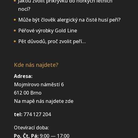
Jakou zvolit přikrývku do horkých letních
nocí?
Může být člověk alergický na čisté husí peří?
Péřové výrobky Gold Line
Pět důvodů, proč zvolit peří…
Kde nás najdete?
Adresa:
Mojmírovo náměstí 6
612 00 Brno
Na mapě nás najdete
zde
tel:
774 127 204
Otevírací doba:
Po, Čt, Pá:
9:00 — 17:00