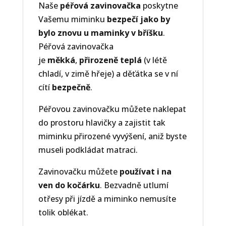
Naše
péřová zavinovačka
poskytne
Vašemu miminku
bezpečí jako by
bylo znovu u maminky v bříšku
.
Péřová zavinovačka
je
měkká
,
přirozeně teplá
(v létě
chladí, v zimě hřeje) a děťátka se v ní
cítí
bezpečně
.
Péřovou zavinovačku můžete naklepat
do prostoru hlavičky a zajistit tak
miminku přirozené vyvýšení, aniž byste
museli podkládat matraci.
Zavinovačku můžete
používat i na
ven do kočárku
. Bezvadně utlumí
otřesy při jízdě a miminko nemusíte
tolik oblékat.