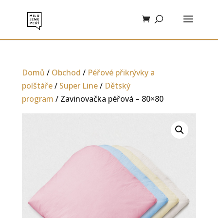
Domů
/
Obchod
/
Péřové přikrývky a
polštáře
/
Super Line
/
Dětský
program
/ Zavinovačka péřová – 80×80