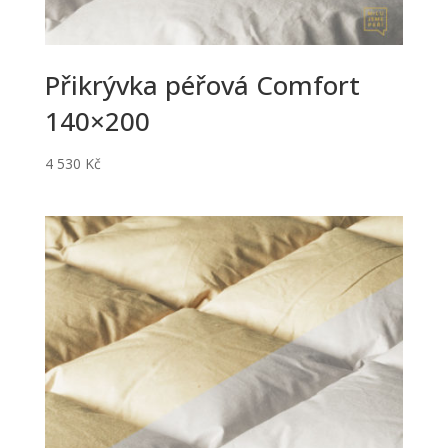
Přikrývka péřová Comfort
140×200
4 530
Kč